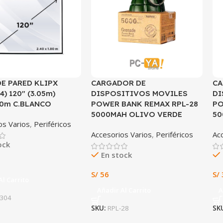
DE PARED KLIPX
CARGADOR DE
CA
4) 120″ (3.05m)
DISPOSITIVOS MOVILES
DI
80m C.BLANCO
POWER BANK REMAX RPL-28
PO
5000MAH OLIVO VERDE
50
os Varios
,
Periféricos
Accesorios Varios
,
Periféricos
Ac
ock
En stock
S/
56
S/
Al Carrito
Añadir Al Carrito
A
-304
SKU:
RPL-28
SK