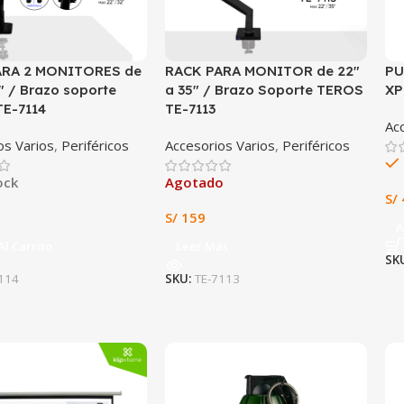
ARA 2 MONITORES de
RACK PARA MONITOR de 22″
PU
″ / Brazo soporte
a 35″ / Brazo Soporte TEROS
XP
E-7114
TE-7113
Ac
os Varios
,
Periféricos
Accesorios Varios
,
Periféricos
ock
Agotado
S/
S/
159
A
Al Carrito
Leer Más
SK
114
SKU:
TE-7113