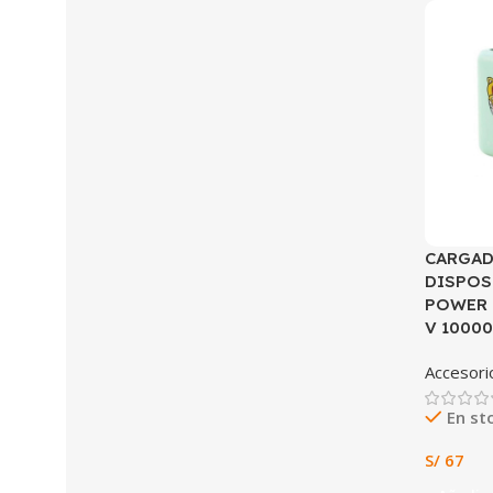
CARGAD
DISPOS
POWER 
V 1000
Accesori
En st
S/
67