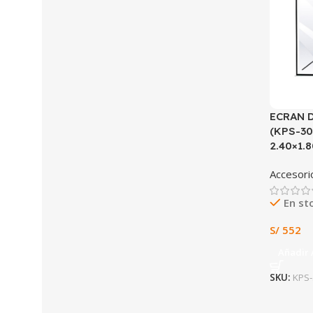
ECRAN 
(KPS-30
2.40×1.
Accesori
En st
S/
552
Añadir 
SKU:
KPS