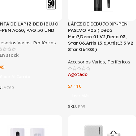
NTA DE LAPIZ DE DIBUJO
LÁPIZ DE DIBUJO XP-PEN
-PEN AC60, PAQ 50 UND
PASIVO P05 ( Deco
Mini7,Deco 01 V2,Deco 03,
cesorios Varios
,
Periféricos
Star 06,Artis 15.6,Artis13.3 V2
Star G640S )
En stock
Accesorios Varios
,
Periféricos
49
Agotado
ñadir Al Carrito
S/
110
U:
AC60
Leer Más
SKU:
P05