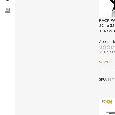
RACK P
22″ a 32
TEROS T
Accesori
En st
S/
219
Añadir 
SKU:
TE-7