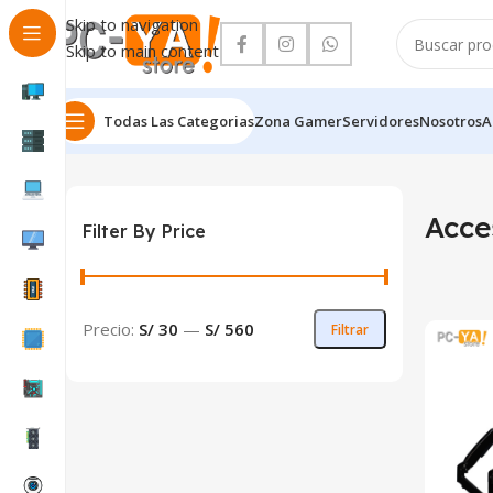
Skip to navigation
Skip to main content
Todas Las Categorias
Zona Gamer
Servidores
Nosotros
A
Inicio
Accesorios Varios
Acce
Filter By Price
Precio:
S/ 30
—
S/ 560
Filtrar