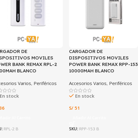
RGADOR DE
CARGADOR DE
SPOSITIVOS MOVILES
DISPOSITIVOS MOVILES
WER BANK REMAX RPL-2
POWER BANK REMAX RPP-153
00MAH BLANCO
10000MAH BLANCO
cesorios Varios
,
Periféricos
Accesorios Varios
,
Periféricos
En stock
En stock
36
S/
51
ñadir Al Carrito
Añadir Al Carrito
U:
RPL-2 B
SKU:
RPP-153 B