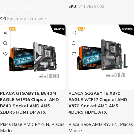
SKU:
911-7E36-002
Añadir Al Carrito
SKU:
X870M A ELITE WF7
PLACA GIGABYTE B840M
PLACA GIGABYTE X870
EAGLE WIFI6 Chipset AMD
EAGLE WIFI7 Chipset AMD
B840 Socket AMD AM5
X870 Socket AMD AM5
2DDR5 HDMI DP ATX
4DDR5 HDMI ATX
Placa Base AMD RYZEN
,
Placas
Placa Base AMD RYZEN
,
Placas
Madre
Madre