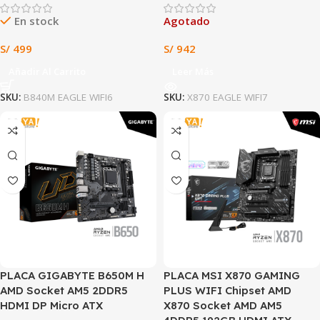
En stock
Agotado
S/
499
S/
942
Añadir Al Carrito
Leer Más
SKU:
B840M EAGLE WIFI6
SKU:
X870 EAGLE WIFI7
PLACA GIGABYTE B650M H
PLACA MSI X870 GAMING
AMD Socket AM5 2DDR5
PLUS WIFI Chipset AMD
HDMI DP Micro ATX
X870 Socket AMD AM5