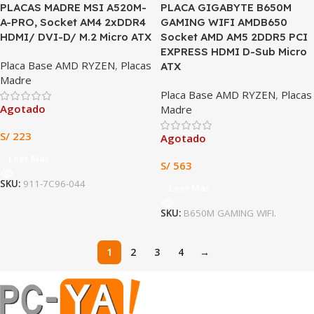
PLACAS MADRE MSI A520M-
PLACA GIGABYTE B650M
A-PRO, Socket AM4 2xDDR4
GAMING WIFI AMDB650
HDMI/ DVI-D/ M.2 Micro ATX
Socket AMD AM5 2DDR5 PCI
EXPRESS HDMI D-Sub Micro
Placa Base AMD RYZEN
,
Placas
ATX
Madre
Placa Base AMD RYZEN
,
Placas
Agotado
Madre
S/
223
Agotado
Leer Más
S/
563
SKU:
911-7C96-044
Leer Más
SKU:
B650M GAMING WIFI.
1
2
3
4
→