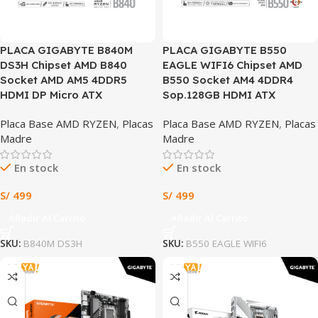
PLACA GIGABYTE B840M
PLACA GIGABYTE B550
DS3H Chipset AMD B840
EAGLE WIFI6 Chipset AMD
Socket AMD AM5 4DDR5
B550 Socket AM4 4DDR4
HDMI DP Micro ATX
Sop.128GB HDMI ATX
Placa Base AMD RYZEN
,
Placas
Placa Base AMD RYZEN
,
Placas
Madre
Madre
En stock
En stock
S/
499
S/
499
Añadir Al Carrito
Añadir Al Carrito
SKU:
B840M DS3H
SKU:
B550 EAGLE WIFI6