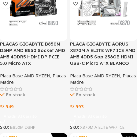
PLACAS GIGABYTE B850M
PLACA GIGABYTE AORUS
D3HP AMD B850 Socket AMD
X870M A ELITE WF7 ICE AMD
AM5 4DDR5 HDMI DP PCIE
AM5 4DD5 Sop.256GB HDMI
5.0 Micro ATX
USB-C Micro ATX BLANCO
Placa Base AMD RYZEN
,
Placas
Placa Base AMD RYZEN
,
Placas
Madre
Madre
En stock
En stock
S/
549
S/
993
Añadir Al Carrito
Añadir Al Carrito
SKU:
B850M D3HP
SKU:
X870M A ELITE WF7 ICE