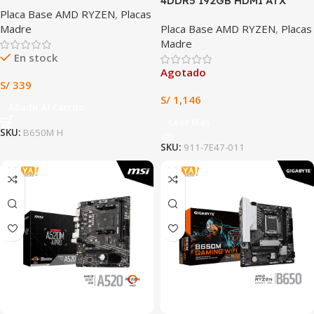
4DDR5 192GB HDMI ATX
Placa Base AMD RYZEN
,
Placas
Madre
Placa Base AMD RYZEN
,
Placas
Madre
En stock
Agotado
S/
339
S/
1,146
Añadir Al Carrito
Leer Más
SKU:
B650M H
SKU:
911-7E47-011