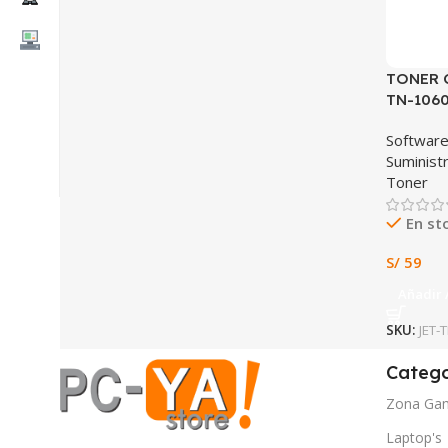
TONER 
TN-106
Software
Suminist
Toner
En st
S/
59
Añadir 
SKU:
JET-
Catego
Zona Ga
Laptop's