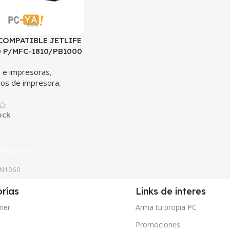
COMPATIBLE JETLIFE
0 P/MFC-1810/PB1000
 e impresoras
,
ros de impresora
,
ock
Al Carrito
TN1060
rías
Links de interes
mer
Arma tu propia PC
Promociones