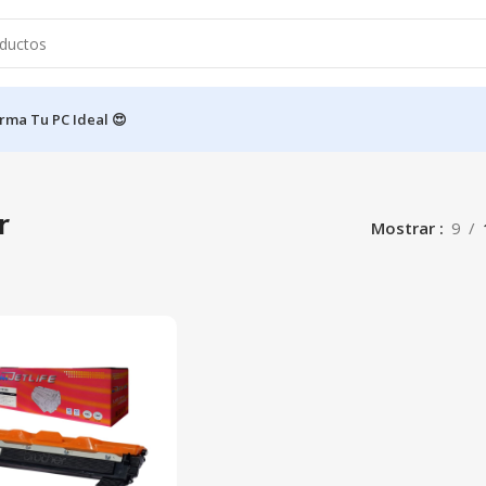
rma Tu PC Ideal 😍
r
Mostrar
9