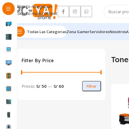
Skip to navigation
Skip to main content
Todas Las Categorias
Zona Gamer
Servidores
Nosotros
A
Inicio
Toner
Tone
Filter By Price
Precio:
S/ 50
—
S/ 60
Filtrar