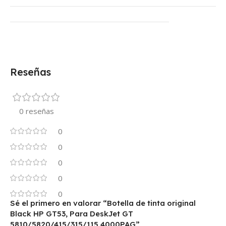
Reseñas
0 reseñas
0
0
0
0
0
Sé el primero en valorar “Botella de tinta original
Black HP GT53, Para DeskJet GT
5810/5820/415/315/115 4000PAG”