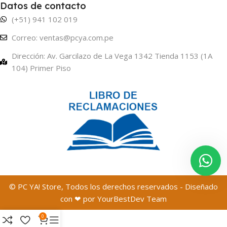
Datos de contacto
(+51) 941 102 019
Correo: ventas@pcya.com.pe
Dirección: Av. Garcilazo de La Vega 1342 Tienda 1153 (1A
104) Primer Piso
© PC YA! Store, Todos los derechos reservados - Diseñado
con ❤ por YourBestDev Team
0