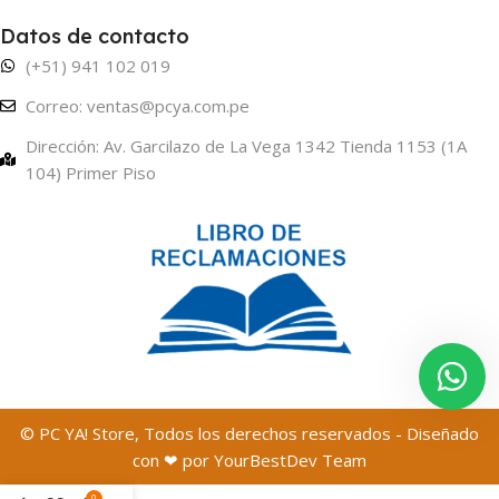
Datos de contacto
(+51) 941 102 019
Correo: ventas@pcya.com.pe
Dirección: Av. Garcilazo de La Vega 1342 Tienda 1153 (1A
104) Primer Piso
© PC YA! Store, Todos los derechos reservados - Diseñado
con ❤ por YourBestDev Team
0