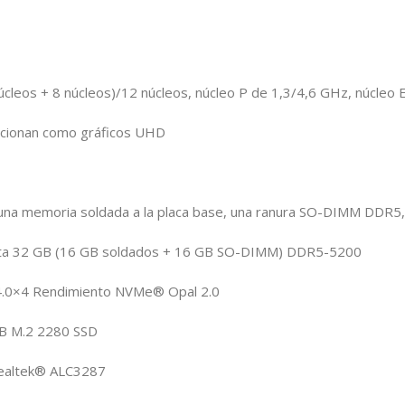
cleos + 8 núcleos)/12 núcleos, núcleo P de 1,3/4,6 GHz, núcleo
uncionan como gráficos UHD
a memoria soldada a la placa base, una ranura SO-DIMM DDR5, 
ta 32 GB (16 GB soldados + 16 GB SO-DIMM) DDR5-5200
.0×4 Rendimiento NVMe® Opal 2.0
TB M.2 2280 SSD
 Realtek® ALC3287