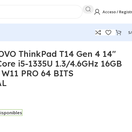
Acceso / Regist
S/
B W11 PRO 64 BITS EMPRESARIAL
VO ThinkPad T14 Gen 4 14″
re i5-1335U 1.3/4.6GHz 16GB
 W11 PRO 64 BITS
AL
disponibles