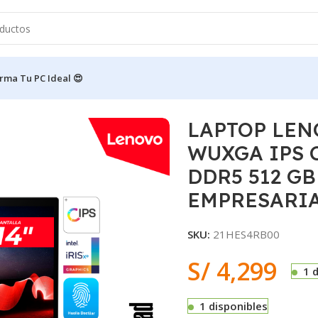
rma Tu PC Ideal 😍
14″ WUXGA IPS Core i5-1335U 1.3/4.6GHz 16GB DDR5 512 G
LAPTOP LENO
WUXGA IPS Co
DDR5 512 GB
EMPRESARI
SKU:
21HES4RB00
S/
4,299
1 
1 disponibles