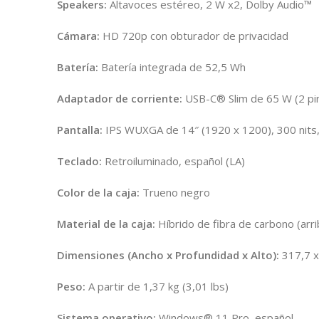
Speakers:
Altavoces estéreo, 2 W x2, Dolby Audio™
Cámara:
HD 720p con obturador de privacidad
Batería:
Batería integrada de 52,5 Wh
Adaptador de corriente:
USB-C® Slim de 65 W (2 pi
Pantalla:
IPS WUXGA de 14″ (1920 x 1200), 300 nits,
Teclado:
Retroiluminado, español (LA)
Color de la caja:
Trueno negro
Material de la caja:
Híbrido de fibra de carbono (arri
Dimensiones (Ancho x Profundidad x Alto):
317,7 x
Peso:
A partir de 1,37 kg (3,01 lbs)
Sistema operativo:
Windows® 11 Pro, español