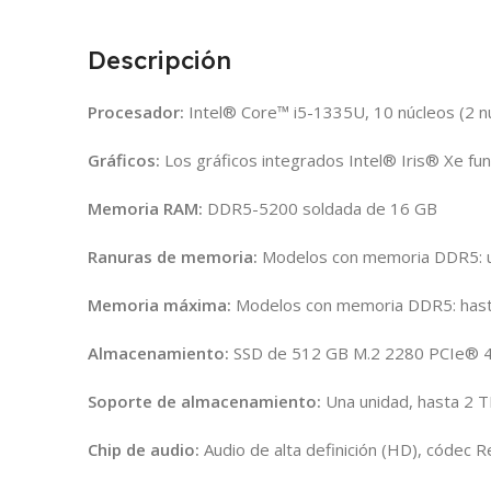
Descripción
Procesador:
Intel® Core™ i5-1335U, 10 núcleos (2 nú
Gráficos:
Los gráficos integrados Intel® Iris® Xe f
Memoria RAM:
DDR5-5200 soldada de 16 GB
Ranuras de memoria:
Modelos con memoria DDR5: un
Memoria máxima:
Modelos con memoria DDR5: has
Almacenamiento:
SSD de 512 GB M.2 2280 PCIe® 4
Soporte de almacenamiento:
Una unidad, hasta 2 
Chip de audio:
Audio de alta definición (HD), códec