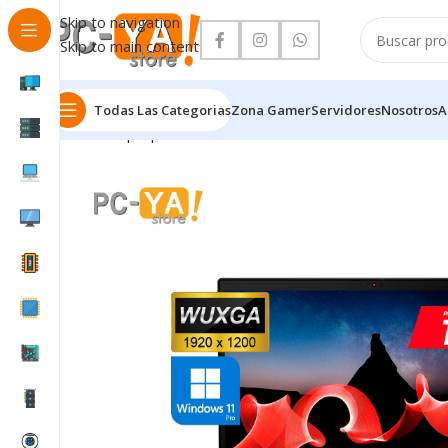
Skip to navigation
Skip to main content
Todas Las Categorias
Zona Gamer
Servidores
Nosotros
A
Inicio
Laptop’s
LAPTOP LENOVO ThinkPad T14 Gen 4 