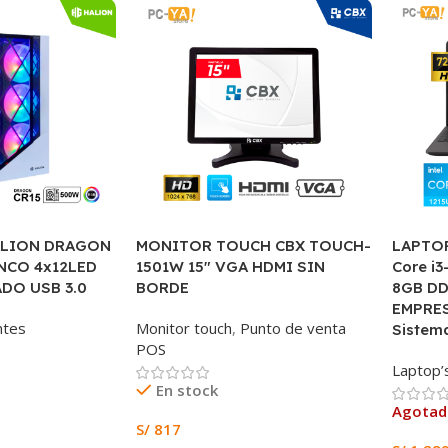
ALION DRAGON
MONITOR TOUCH CBX TOUCH-
LAPTOP
NCO 4x12LED
1501W 15″ VGA HDMI SIN
Core i3
DO USB 3.0
BORDE
8GB DD
EMPRES
tes
Monitor touch
,
Punto de venta
Sistem
POS
Laptop’
En stock
Agota
S/
817