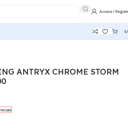
Acceso / Regist
S/
ING ANTRYX CHROME STORM
00
encias