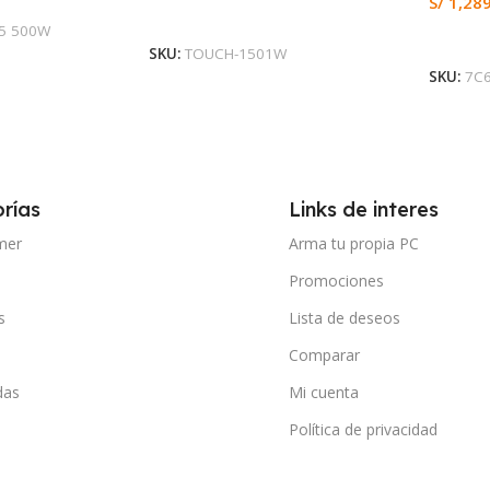
S/
1,28
Añadir Al Carrito
5 500W
Leer M
SKU:
TOUCH-1501W
SKU:
7C
rías
Links de interes
mer
Arma tu propia PC
Promociones
s
Lista de deseos
Comparar
das
Mi cuenta
Política de privacidad