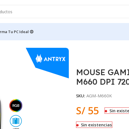
rma Tu PC Ideal 😍
TORM M660 DPI 7200
MOUSE GAM
M660 DPI 72
SKU:
AGM-M660K
S/
55
Sin exist
Sin existencias