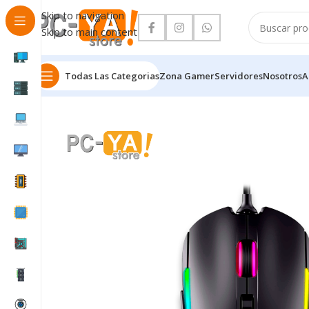
Skip to navigation
Skip to main content
Todas Las Categorias
Zona Gamer
Servidores
Nosotros
A
Inicio
Periféricos
MOUSE GAMING ANTRYX CHROME S