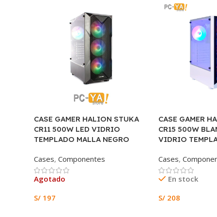
CASE GAMER HALION STUKA
CASE GAMER H
CR11 500W LED VIDRIO
CR15 500W BLA
TEMPLADO MALLA NEGRO
VIDRIO TEMPLA
Cases
,
Componentes
Cases
,
Componen
Agotado
En stock
S/
197
S/
208
Leer Más
Añadir Al Carrito