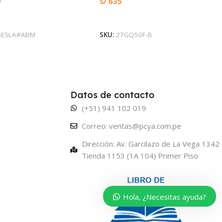
9
S/
635
ás
Leer Más
6E5LA#ABM
SKU:
27GQ50F-B
Datos de contacto
(+51) 941 102 019
Correo: ventas@pcya.com.pe
Dirección: Av. Garcilazo de La Vega 1342
Tienda 1153 (1A 104) Primer Piso
Hola, ¿Necesitas ayuda?