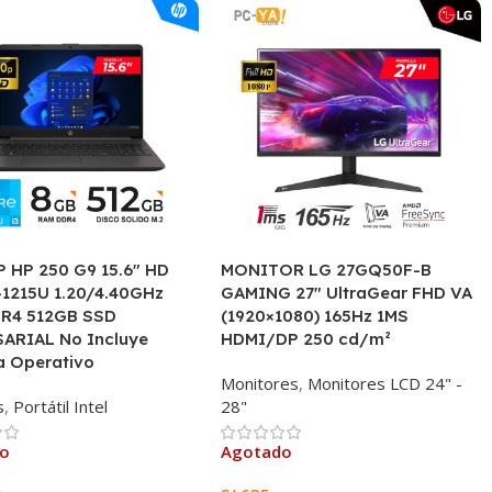
 HP 250 G9 15.6″ HD
MONITOR LG 27GQ50F-B
-1215U 1.20/4.40GHz
GAMING 27″ UltraGear FHD VA
R4 512GB SSD
(1920×1080) 165Hz 1MS
ARIAL No Incluye
HDMI/DP 250 cd/m²
a Operativo
Monitores
,
Monitores LCD 24" -
s
,
Portátil Intel
28"
do
Agotado