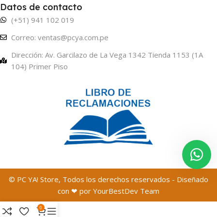
Datos de contacto
(+51) 941 102 019
Correo: ventas@pcya.com.pe
Dirección: Av. Garcilazo de La Vega 1342 Tienda 1153 (1A
104) Primer Piso
© PC YA! Store, Todos los derechos reservados - Diseñado
con ❤ por YourBestDev Team
0