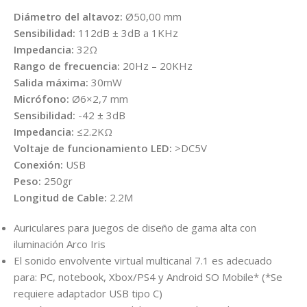
Diámetro del altavoz:
Ø50,00 mm
Sensibilidad:
112dB ± 3dB a 1KHz
Impedancia:
32Ω
Rango de frecuencia:
20Hz – 20KHz
Salida máxima:
30mW
Micrófono:
Ø6×2,7 mm
Sensibilidad:
-42 ± 3dB
Impedancia:
≤2.2KΩ
Voltaje de funcionamiento LED:
>DC5V
Conexión:
USB
Peso:
250gr
Longitud de Cable:
2.2M
Auriculares para juegos de diseño de gama alta con
iluminación Arco Iris
El sonido envolvente virtual multicanal 7.1 es adecuado
para: PC, notebook, Xbox/PS4 y Android SO Mobile* (*Se
requiere adaptador USB tipo C)