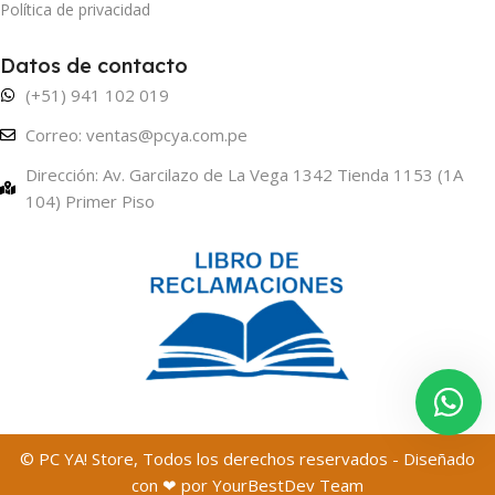
Política de privacidad
Datos de contacto
(+51) 941 102 019
Correo: ventas@pcya.com.pe
Dirección: Av. Garcilazo de La Vega 1342 Tienda 1153 (1A
104) Primer Piso
© PC YA! Store, Todos los derechos reservados - Diseñado
con ❤ por YourBestDev Team